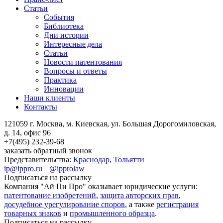
Статьи
События
Библиотека
Дни истории
Интересные дела
Статьи
Новости патентования
Вопросы и ответы
Практика
Инновации
Наши клиенты
Контакты
121059 г. Москва, м. Киевская,
ул. Большая Дорогомиловская,
д. 14, офис 96
+7(495)
232-39-68
заказать обратный звонок
Представительства:
Краснодар
,
Тольятти
ip@ippro.ru
@ipprolaw
Подписаться на рассылку
Компания "Ай Пи Про" оказывает юридические услуги:
патентование изобретений
,
защита авторских прав
,
досудебное урегулирование споров
, а также
регистрация
товарных знаков
и
промышленного образца
.
Подписаться на рассылку