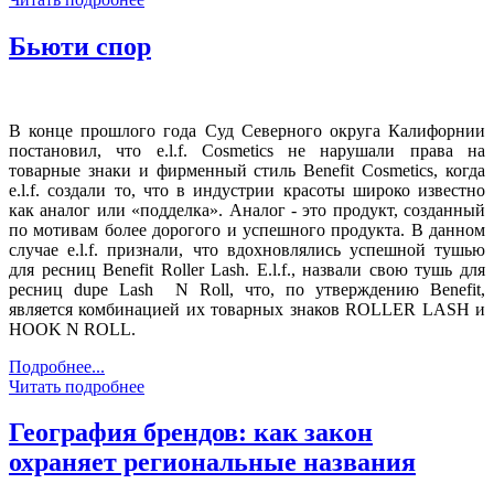
Бьюти спор
В конце прошлого года Суд Северного округа Калифорнии
постановил, что e.l.f. Cosmetics не нарушали права на
товарные знаки и фирменный стиль Benefit Cosmetics, когда
e.l.f. создали то, что в индустрии красоты широко известно
как аналог или «подделка». Аналог - это продукт, созданный
по мотивам более дорогого и успешного продукта. В данном
случае e.l.f. признали, что вдохновлялись успешной тушью
для ресниц Benefit Roller Lash. E.l.f., назвали свою тушь для
ресниц dupe Lash N Roll, что, по утверждению Benefit,
является комбинацией их товарных знаков ROLLER LASH и
HOOK N ROLL.
Подробнее...
Читать подробнее
География брендов: как закон
охраняет региональные названия