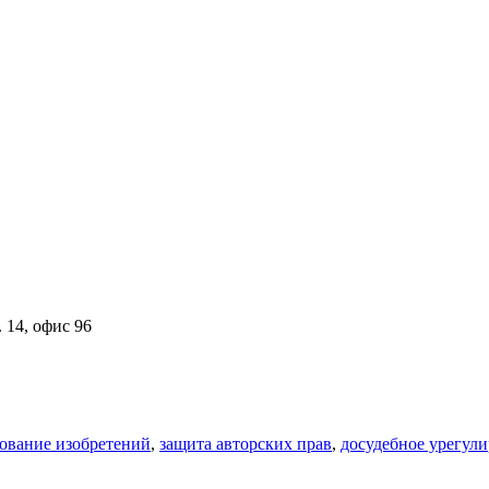
 14, офис 96
ование изобретений
,
защита авторских прав
,
досудебное урегул