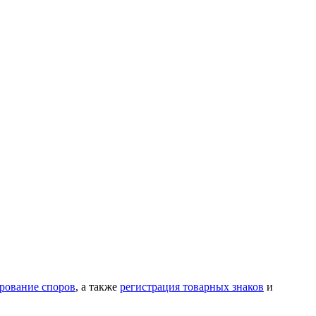
ирование споров
, а также
регистрация товарных знаков
и