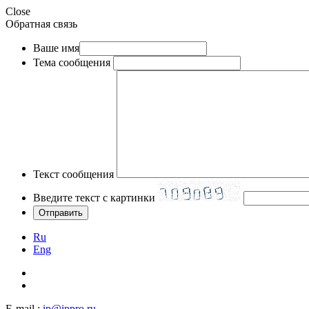
Close
Обратная связь
Ваше имя
Тема сообщения
Текст сообщения
Введите текст с картинки
Ru
Eng
E-mail :
ip@ippro.ru