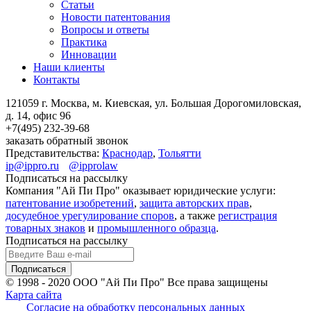
Статьи
Новости патентования
Вопросы и ответы
Практика
Инновации
Наши клиенты
Контакты
121059 г. Москва, м. Киевская,
ул. Большая Дорогомиловская,
д. 14, офис 96
+7(495)
232-39-68
заказать обратный звонок
Представительства:
Краснодар
,
Тольятти
ip@ippro.ru
@ipprolaw
Подписаться на рассылку
Компания "Ай Пи Про" оказывает юридические услуги:
патентование изобретений
,
защита авторских прав
,
досудебное урегулирование споров
, а также
регистрация
товарных знаков
и
промышленного образца
.
Подписаться на рассылку
© 1998 - 2020
ООО "Ай Пи Про" Все права защищены
Карта сайта
Согласие на обработку персональных данных