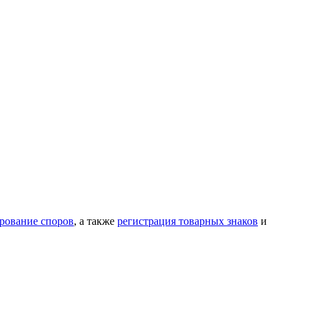
ирование споров
, а также
регистрация товарных знаков
и