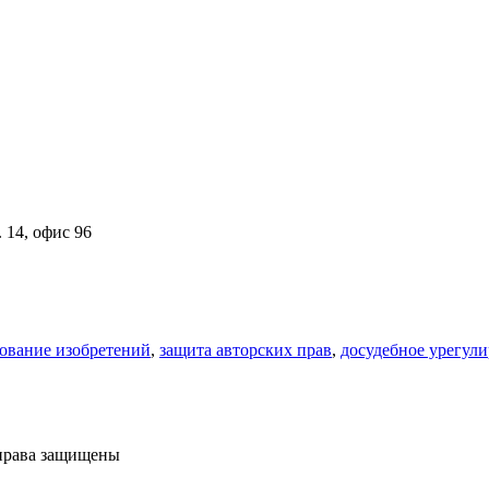
 14, офис 96
ование изобретений
,
защита авторских прав
,
досудебное урегул
права защищены