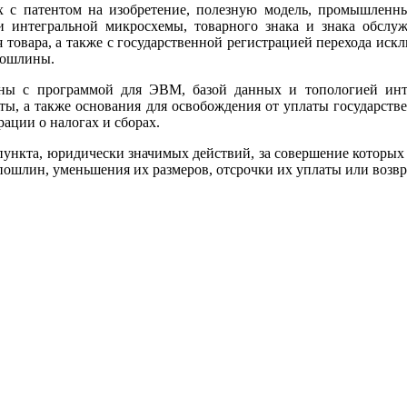
х с патентом на изобретение, полезную модель, промышленны
интегральной микросхемы, товарного знака и знака обслужи
 товара, а также с государственной регистрацией перехода иск
пошлины.
аны с программой для ЭВМ, базой данных и топологией ин
ты, а также основания для освобождения от уплаты государст
ации о налогах и сборах.
 пункта, юридически значимых действий, за совершение которых
 пошлин, уменьшения их размеров, отсрочки их уплаты или воз