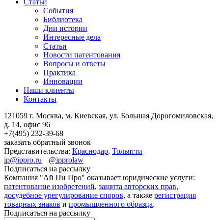
Статьи
События
Библиотека
Дни истории
Интересные дела
Статьи
Новости патентования
Вопросы и ответы
Практика
Инновации
Наши клиенты
Контакты
121059 г. Москва, м. Киевская,
ул. Большая Дорогомиловская,
д. 14, офис 96
+7(495)
232-39-68
заказать обратный звонок
Представительства:
Краснодар
,
Тольятти
ip@ippro.ru
@ipprolaw
Подписаться на рассылку
Компания "Ай Пи Про" оказывает юридические услуги:
патентование изобретений
,
защита авторских прав
,
досудебное урегулирование споров
, а также
регистрация
товарных знаков
и
промышленного образца
.
Подписаться на рассылку