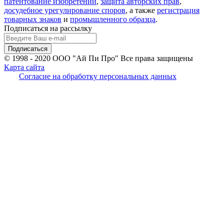
патентование изобретений
,
защита авторских прав
,
досудебное урегулирование споров
, а также
регистрация
товарных знаков
и
промышленного образца
.
Подписаться на рассылку
© 1998 - 2020
ООО "Ай Пи Про" Все права защищены
Карта сайта
Согласие на обработку персональных данных