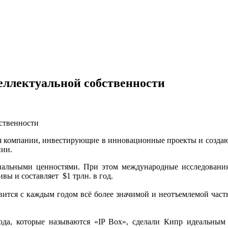
еллектуальной собственности
бственности
ся компании, инвестирующие в инновационные проекты и созда
нии.
иальными ценностями. При этом международные исследования
вы и составляет $1 трлн. в год.
вится с каждым годом всё более значимой и неотъемлемой час
да, которые называются «IP Box», сделали Кипр идеальным 