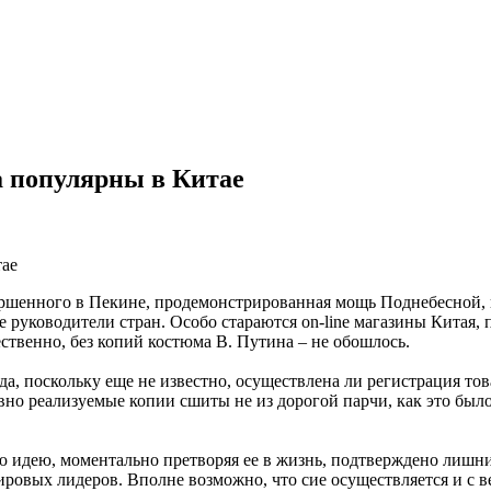
а популярны в Китае
тае
ршенного в Пекине, продемонстрированная мощь Поднебесной, 
 руководители стран. Особо стараются on-line магазины Китая,
ственно, без копий костюма В. Путина – не обошлось.
да, поскольку еще не известно, осуществлена ли регистрация т
но реализуемые копии сшиты не из дорогой парчи, как это было 
 идею, моментально претворяя ее в жизнь, подтверждено лишний
ировых лидеров. Вполне возможно, что сие осуществляется и с 