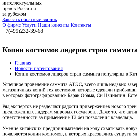
интеллектуальных
прав в России и
за рубежом
Заказать обратный звонок
О фирме
Услуги
Наши клиенты
Контакты
+7(495)232-39-68
Копии костюмов лидеров стран саммит
Главная
Новости патентования
Копии костюмов лидеров стран саммита популярны в Ки
Успешное проведение саммита АТЭС, всего лишь недавно заве
магазинчиках копий тех костюмов, которые одевали прибывшие
в которых фотографировались Барак Обама, Си Цзиньпин. Есте
Ряд экспертов не разделяют радости приверженцев нового трен
предложенных лидерам мировых государств. Даже то, что актив
ответственности за применение ТЗ без позволения владельца.
Умение китайских предпринимателей на ходу схватывать новую
появляются копии костюмов, в которых красовались супруги м