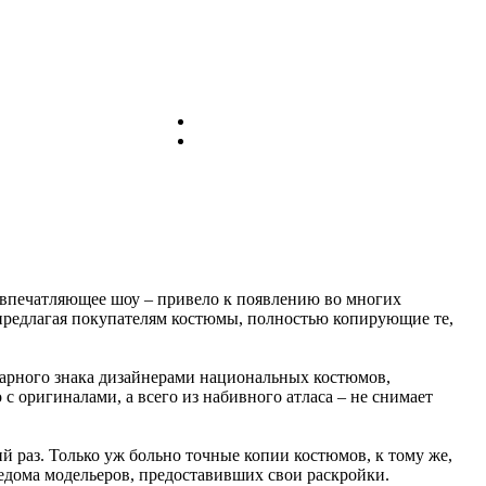
впечатляющее шоу – привело к появлению во многих
 предлагая покупателям костюмы, полностью копирующие те,
оварного знака дизайнерами национальных костюмов,
с оригиналами, а всего из набивного атласа – не снимает
 раз. Только уж больно точные копии костюмов, к тому же,
ведома модельеров, предоставивших свои раскройки.