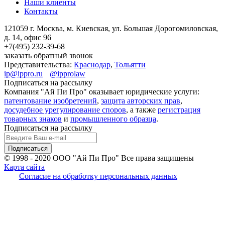
Наши клиенты
Контакты
121059 г. Москва, м. Киевская,
ул. Большая Дорогомиловская,
д. 14, офис 96
+7(495)
232-39-68
заказать обратный звонок
Представительства:
Краснодар
,
Тольятти
ip@ippro.ru
@ipprolaw
Подписаться на рассылку
Компания "Ай Пи Про" оказывает юридические услуги:
патентование изобретений
,
защита авторских прав
,
досудебное урегулирование споров
, а также
регистрация
товарных знаков
и
промышленного образца
.
Подписаться на рассылку
© 1998 - 2020
ООО "Ай Пи Про" Все права защищены
Карта сайта
Согласие на обработку персональных данных