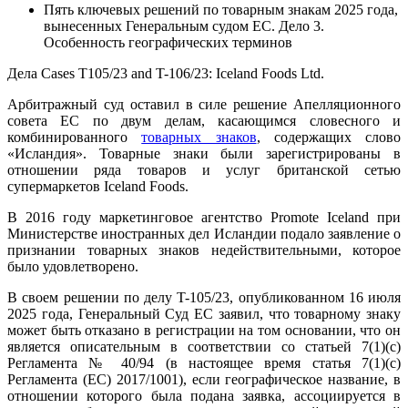
Пять ключевых решений по товарным знакам 2025 года,
вынесенных Генеральным судом ЕС. Дело 3.
Особенность географических терминов
Дела Cases T105/23 and T-106/23: Iceland Foods Ltd.
Арбитражный суд оставил в силе решение Апелляционного
совета ЕС по двум делам, касающимся словесного и
комбинированного
товарных знаков
, содержащих слово
«Исландия». Товарные знаки были зарегистрированы в
отношении ряда товаров и услуг британской сетью
супермаркетов Iceland Foods.
В 2016 году маркетинговое агентство Promote Iceland при
Министерстве иностранных дел Исландии подало заявление о
признании товарных знаков недействительными, которое
было удовлетворено.
В своем решении по делу T-105/23, опубликованном 16 июля
2025 года, Генеральный Суд ЕС заявил, что товарному знаку
может быть отказано в регистрации на том основании, что он
является описательным в соответствии со статьей 7(1)(c)
Регламента № 40/94 (в настоящее время статья 7(1)(c)
Регламента (ЕС) 2017/1001), если географическое название, в
отношении которого была подана заявка, ассоциируется в