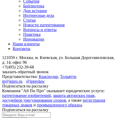
События
Библиотека
Дни истории
Интересные дела
Статьи
Новости патентования
Вопросы и ответы
Практика
Инновации
Наши клиенты
Контакты
121059 г. Москва, м. Киевская,
ул. Большая Дорогомиловская,
д. 14, офис 96
+7(495)
232-39-68
заказать обратный звонок
Представительства:
Краснодар
,
Тольятти
ip@ippro.ru
@ipprolaw
Подписаться на рассылку
Компания "Ай Пи Про" оказывает юридические услуги:
патентование изобретений
,
защита авторских прав
,
досудебное урегулирование споров
, а также
регистрация
товарных знаков
и
промышленного образца
.
Подписаться на рассылку