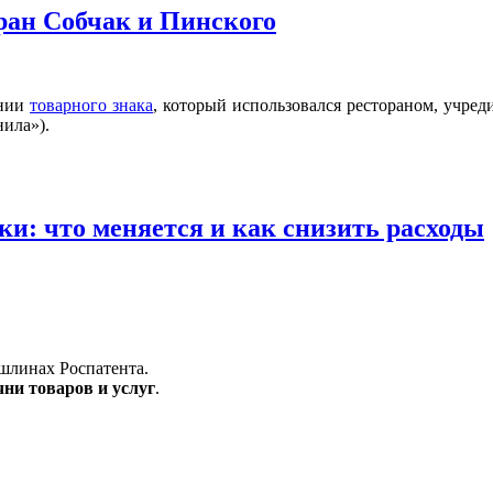
ан Собчак и Пинского
ении
товарного знака
, который использовался рестораном, учред
ила»).
и: что меняется и как снизить расходы
ошлинах Роспатента.
ни товаров и услуг
.