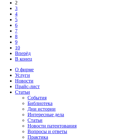
2
3
4
5
6
7
8
9
10
Вперёд
В конец
О фирме
Услуги
Новости
Прайс-лист
Статьи
События
Библиотека
Дни истории
Интересные дела
Статьи
Новости патентования
Вопросы и ответы
Практика