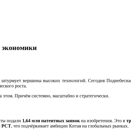
ь экономики
 штурмует вершины высоких технологий. Сегодня Поднебесная
еского роста.
а этом. Причём системно, масштабно и стратегически.
енты подали
1,64 млн патентных заявок
на изобретения. Это в
т
е PCT
, что подчёркивает амбиции Китая на глобальных рынках.