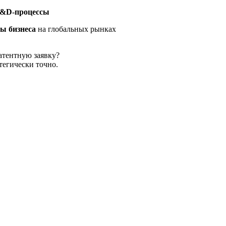
R&D-процессы
ы бизнеса
на глобальных рынках
атентную заявку?
тегически точно.