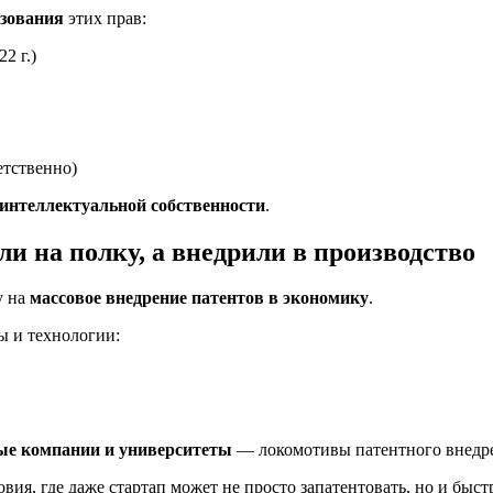
ьзования
этих прав:
2 г.)
етственно)
интеллектуальной собственности
.
ли на полку, а внедрили в производство
у на
массовое внедрение патентов в экономику
.
ы и технологии:
ые компании и университеты
— локомотивы патентного внедр
ия, где даже стартап может не просто запатентовать, но и быст