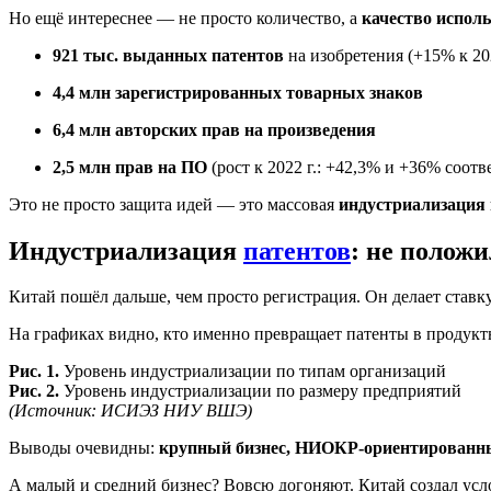
Но ещё интереснее — не просто количество, а
качество испол
921 тыс. выданных патентов
на изобретения (+15% к 202
4,4 млн зарегистрированных товарных знаков
6,4 млн авторских прав на произведения
2,5 млн прав на ПО
(рост к 2022 г.: +42,3% и +36% соотв
Это не просто защита идей — это массовая
индустриализация 
Индустриализация
патентов
: не положи
Китай пошёл дальше, чем просто регистрация. Он делает ставк
На графиках видно, кто именно превращает патенты в продукт
Рис. 1.
Уровень индустриализации по типам организаций
Рис. 2.
Уровень индустриализации по размеру предприятий
(Источник: ИСИЭЗ НИУ ВШЭ)
Выводы очевидны:
крупный бизнес, НИОКР-ориентированн
А малый и средний бизнес? Вовсю догоняют. Китай создал услов