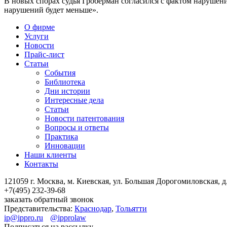
В новых спорах судья Гроберман согласился с фактом нарушени
нарушений будет меньше».
О фирме
Услуги
Новости
Прайс-лист
Статьи
События
Библиотека
Дни истории
Интересные дела
Статьи
Новости патентования
Вопросы и ответы
Практика
Инновации
Наши клиенты
Контакты
121059 г. Москва, м. Киевская,
ул. Большая Дорогомиловская, д.
+7(495)
232-39-68
заказать обратный звонок
Представительства:
Краснодар
,
Тольятти
ip@ippro.ru
@ipprolaw
Подписаться на рассылку