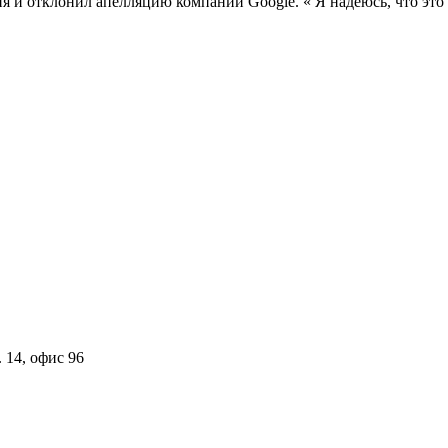
я и отклонил апелляцию компании Google. « Я надеюсь, что это
 14, офис 96